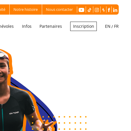
ité
Notre histoire
Nous contacter
névoles
Infos
Partenaires
EN
FR
Inscription