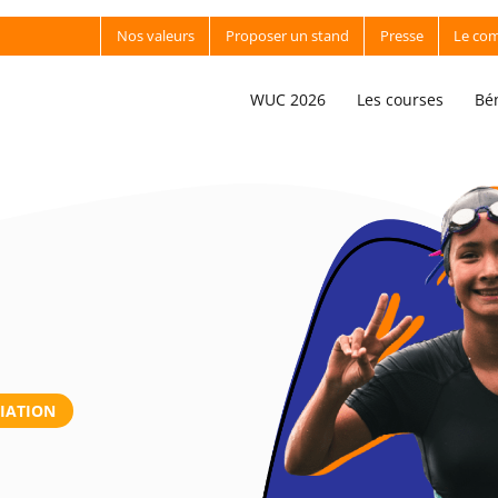
Nos valeurs
Proposer un stand
Presse
Le com
WUC 2026
Les courses
Bé
CIATION