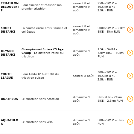
lie
TRIATHLON
samedi 8 et
250m SWIM –
Pour s’initier et réaliser son
DÉCOUVERT
dimanche 9
10.5km BIKE –
premier triathlon
n
E
août
2.5km RUN
lie
samedi 8 et
SHORT
La course entre amis, famille et
500m SWIM – 21km
dimanche 9
DISTANCE
collègues
BIKE – 5km RUN
n
août
lie
Championnat Suisse CS Age
1.5km SWIM –
OLYMPIC
dimanche 9
Group
– La distance reine du
42km BIKE – 10km
DISTANCE
août
n
triathlon
RUN
lie
500m SWIM –
YOUTH
Pour l’élite U16 et U18 du
samedi 8 août
10.5km BIKE –
LEAGUE
triathlon suisse
n
2.5km RUN
lie
dimanche 9
5km RUN – 21km
DUATHLON
Le triathlon sans natation
août
BIKE – 2.5km RUN
n
lie
AQUATHLO
dimanche 9
500m SWIM – 5km
Le triathlon sans vélo
N
août
RUN
n